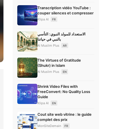
Transcription vidéo YouTube :
couper silences et compresser
Klipa AI
FR
الاستعداد للمولد النبوي: التأسي
بالنبي في حياتنا
Al Muslim Plus
AR
The Virtues of Gratitude
(Shukr) in Islam
Al Muslim Plus
EN
Shrink Video Files with
FreeConvert: No Quality Loss
Guide
Klipa AI
EN
Cout site web vitrine : le guide
complet des prix
MonSiteDemain
FR