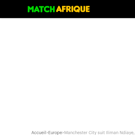
Accueil
>
Europe
>
Manchester City suit Iliman Ndiaye, 