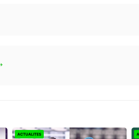
 →
ACTUALITES
A