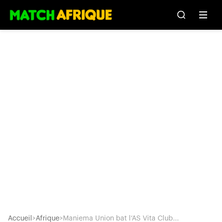
Accueil
>
Afrique
>
Maniema Union bat l’AS Vita Club...