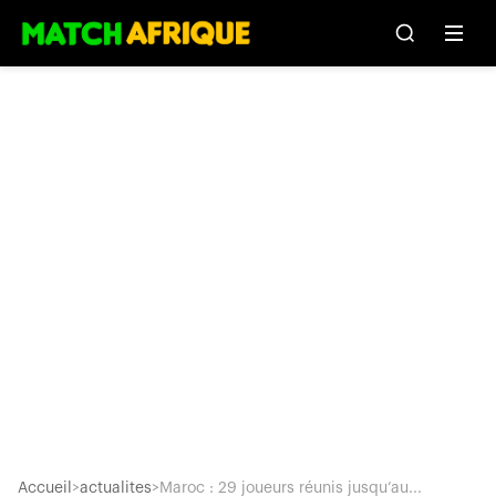
Accueil
>
actualites
>
Maroc : 29 joueurs réunis jusqu’au...