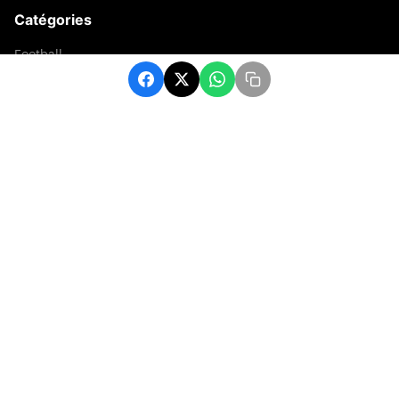
Catégories
Football
Sports
Une
Afrique
Europe
sport
Contact
contact@matchafrique.com
Formulaire de contact
© 2026 Administration. Tous droits réservés.