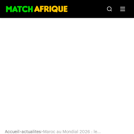
Accueil
>
actualites
>
Maroc au Mondial 2026 : le...