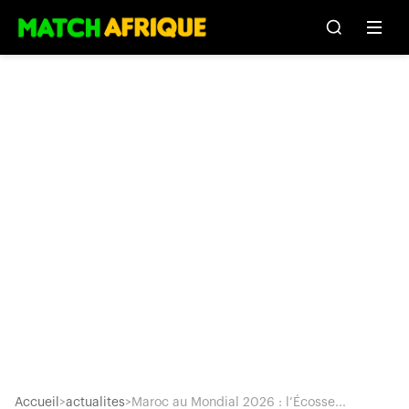
Accueil
>
actualites
>
Maroc au Mondial 2026 : l’Écosse...