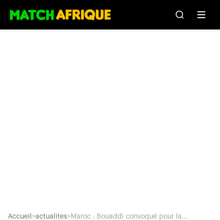
Accueil
>
actualites
>
Maroc : Bouaddi convoqué pour la...