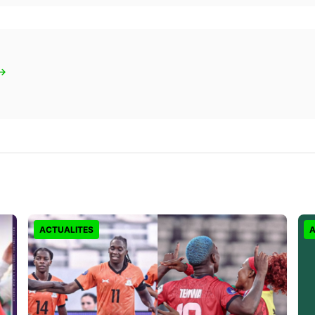
 →
ACTUALITES
A