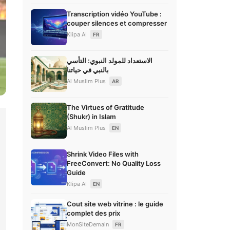
Transcription vidéo YouTube :
couper silences et compresser
Klipa AI
FR
الاستعداد للمولد النبوي: التأسي
بالنبي في حياتنا
Al Muslim Plus
AR
The Virtues of Gratitude
(Shukr) in Islam
Al Muslim Plus
EN
Shrink Video Files with
FreeConvert: No Quality Loss
Guide
Klipa AI
EN
Cout site web vitrine : le guide
complet des prix
MonSiteDemain
FR