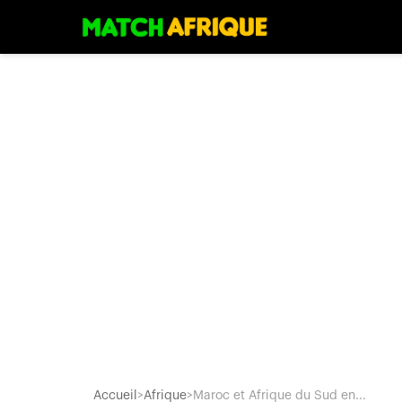
Accueil
>
Afrique
>
Maroc et Afrique du Sud en...