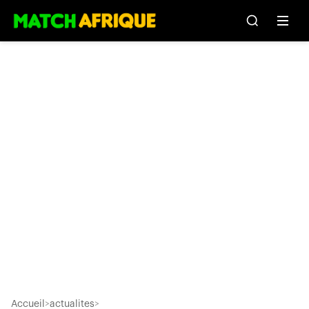
Accueil
>
actualites
>