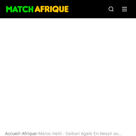
Accueil
>
Afrique
>
Maroc-Haïti : Saibari égale En-Nesyri au...