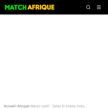
Accueil
>
Afrique
>
Maroc-Haïti : Tahar El Khalej mise...