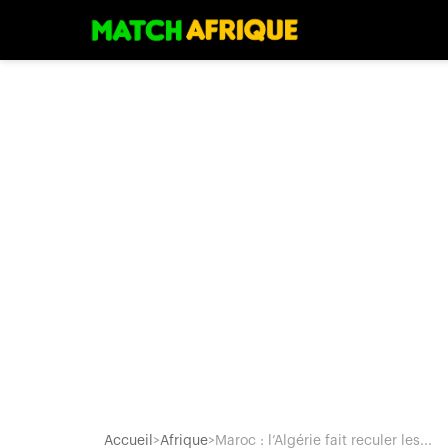
Accueil
>
Afrique
>
Maroc : l’Algérie fait reculer les...