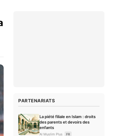
a
PARTENARIATS
La piété filiale en Islam : droits
des parents et devoirs des
enfants
Al Muslim Plus
FR