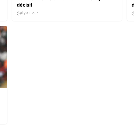
décisif
Il y a 1 jour
e