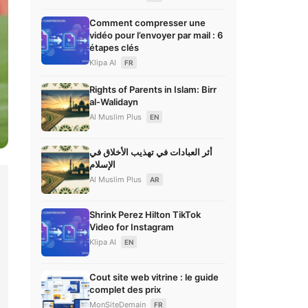
Comment compresser une
vidéo pour l’envoyer par mail : 6
étapes clés
Klipa AI
FR
Rights of Parents in Islam: Birr
al-Walidayn
Al Muslim Plus
EN
أثر العبادات في تهذيب الأخلاق في
الإسلام
Al Muslim Plus
AR
Shrink Perez Hilton TikTok
Video for Instagram
Klipa AI
EN
Cout site web vitrine : le guide
complet des prix
MonSiteDemain
FR