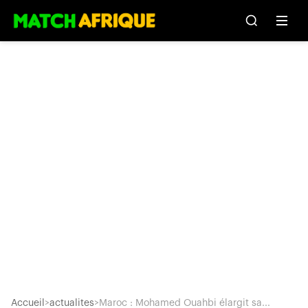
Accueil
>
actualites
>
Maroc : Mohamed Ouahbi élargit sa...