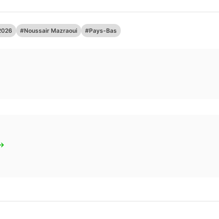
2026
#Noussair Mazraoui
#Pays-Bas
 →