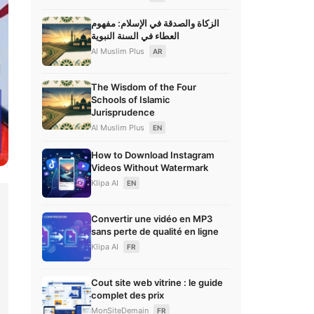
الزكاة والصدقة في الإسلام: مفهوم
العطاء في السنة النبوية
Al Muslim Plus
AR
The Wisdom of the Four
Schools of Islamic
Jurisprudence
Al Muslim Plus
EN
How to Download Instagram
Videos Without Watermark
Klipa AI
EN
Convertir une vidéo en MP3
sans perte de qualité en ligne
Klipa AI
FR
Cout site web vitrine : le guide
complet des prix
MonSiteDemain
FR