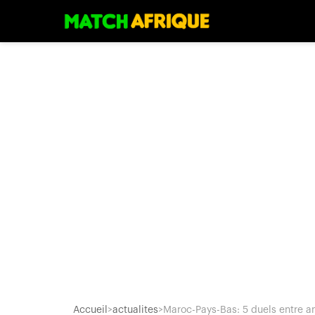
Accueil
>
actualites
>
Maroc-Pays-Bas: 5 duels entre an