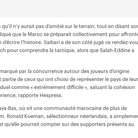
’il n’y aurait pas d’amitié sur le terrain, tout en disant so
pliqué que le Maroc se préparait collectivement pour affront
n d’écrire l’histoire. Saibari a de son côté jugé ce rendez-vo
oach pour comprendre la tactique, alors que Salah-Eddine a
 marqué par la concurrence autour des joueurs d’origine
partie de ceux qui ont choisi de représenter le pays de leu
e duel comme « extrêmement difficile », saluant la cohésion
érience, rapporte Hespress.
 Pays-Bas, où vit une communauté marocaine de plus de
 Ronald Koeman, sélectionneur néerlandais, a simpleme
et qu’elle pourrait compter sur des supporters présents au