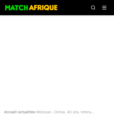
Accueil
>
actualites
>
Mexique : Ochoa, 40 ans, retenu...