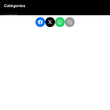
Catégories
Football
Sports
Une
Afrique
Europe
sport
Contact
contact@matchafrique.com
Formulaire de contact
© 2026 Administration. Tous droits réservés.