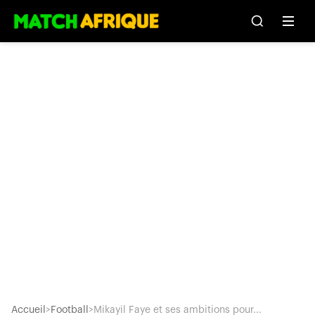
Accueil
>
Football
>
Mikayil Faye et ses ambitions pour...