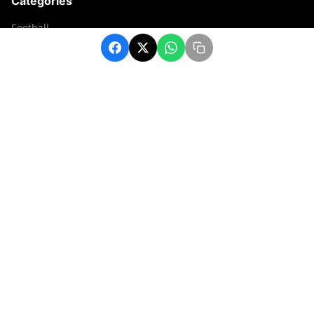
Catégories
Football
Sports
Une
Afrique
Europe
sport
Contact
contact@matchafrique.com
Formulaire de contact
© 2026 Administration. Tous droits réservés.