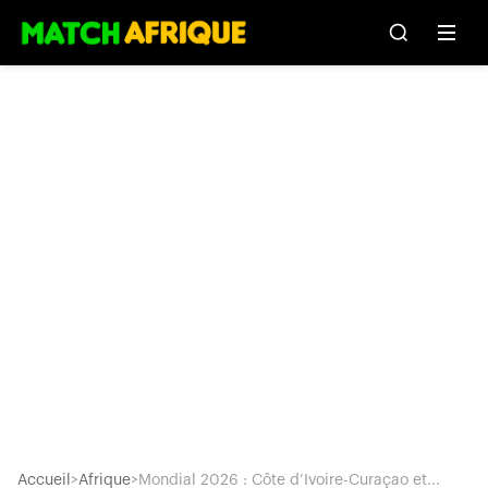
Accueil
>
Afrique
>
Mondial 2026 : Côte d’Ivoire-Curaçao et...