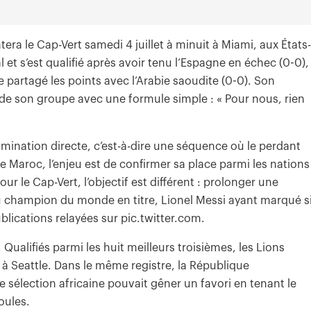
ntera le Cap-Vert samedi 4 juillet à minuit à Miami, aux États-
et s’est qualifié après avoir tenu l’Espagne en échec (0-0),
e partagé les points avec l’Arabie saoudite (0-0). Son
t de son groupe avec une formule simple : « Pour nous, rien
mination directe, c’est-à-dire une séquence où le perdant
 Maroc, l’enjeu est de confirmer sa place parmi les nations
r le Cap-Vert, l’objectif est différent : prolonger une
au champion du monde en titre, Lionel Messi ayant marqué s
blications relayées sur pic.twitter.com.
Qualifiés parmi les huit meilleurs troisièmes, les Lions
2h à Seattle. Dans le même registre, la République
élection africaine pouvait gêner un favori en tenant le
oules.