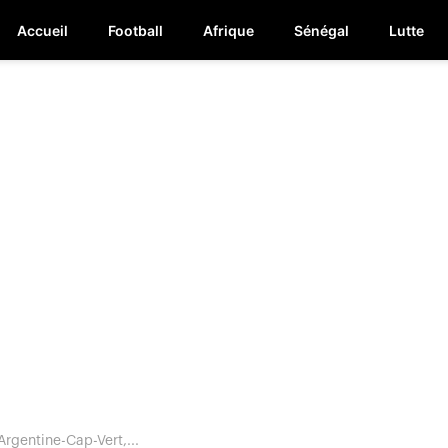
Accueil
Football
Afrique
Sénégal
Lutte
rgentine-Cap-Vert,...