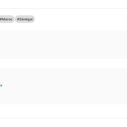
#Maroc
#Sénégal
 →