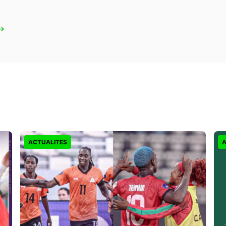
 →
ACTUALITES
A