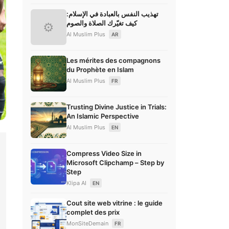
تهذيب النفس بالعبادة في الإسلام:
كيف تغيّرك الصلاة والصوم
⚙
Al Muslim Plus
AR
Les mérites des compagnons
du Prophète en Islam
Al Muslim Plus
FR
Trusting Divine Justice in Trials:
An Islamic Perspective
Al Muslim Plus
EN
Compress Video Size in
Microsoft Clipchamp – Step by
Step
Klipa AI
EN
Cout site web vitrine : le guide
complet des prix
MonSiteDemain
FR