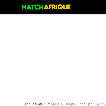
Accueil
>
Afrique
>
Nigeria-Pologne : les Super Eagles 