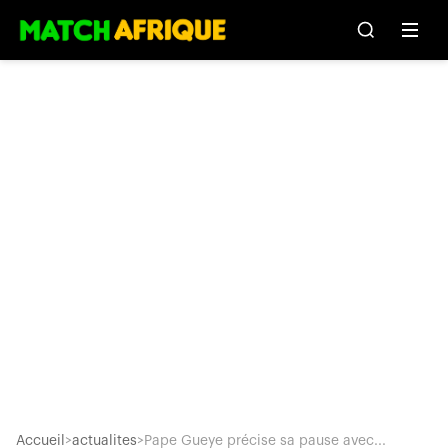
Accueil
>
actualites
>
Pape Gueye précise sa pause avec...