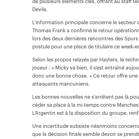
de plusieurs éléments clés, offrant au staff 
Devils.
L’information principale concerne le secteur 
Thomas Frank a confirmé le retour opérationn
lors des deux dernières rencontres des Spurs e
postule pour une place de titulaire ce week-e
Selon les propos relayés par Hayters, le techn
joueur : « Micky va bien, il s’est entraîné aujo
donc une bonne chose. » Ce retour offre une 
attaquants mancuniens.
Les bonnes nouvelles ne s’arrêtent pas là po
céder sa place à la mi-temps contre Manchest
L’Argentin est à la disposition du groupe, ren
Une incertitude subsiste néanmoins concernan
que la décision finale semble devoir se pren