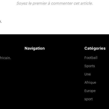
Soyez le premier à commenter cet article.
e.
Navigation
Catégories
Football
fricain.
Sports
Une
Afrique
Europe
sport