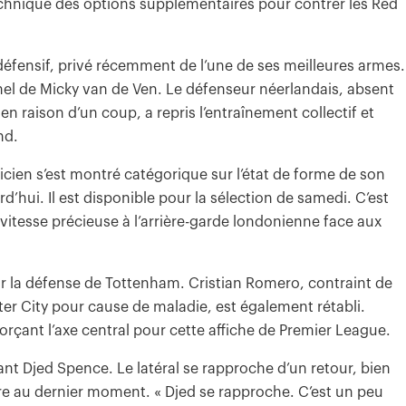
technique des options supplémentaires pour contrer les Red
défensif, privé récemment de l’une de ses meilleures armes.
el de Micky van de Ven. Le défenseur néerlandais, absent
n raison d’un coup, a repris l’entraînement collectif et
nd.
icien s’est montré catégorique sur l’état de forme de son
urd’hui. Il est disponible pour la sélection de samedi. C’est
vitesse précieuse à l’arrière-garde londonienne face aux
ur la défense de Tottenham. Cristian Romero, contraint de
er City pour cause de maladie, est également rétabli.
forçant l’axe central pour cette affiche de Premier League.
t Djed Spence. Le latéral se rapproche d’un retour, bien
dre au dernier moment. « Djed se rapproche. C’est un peu