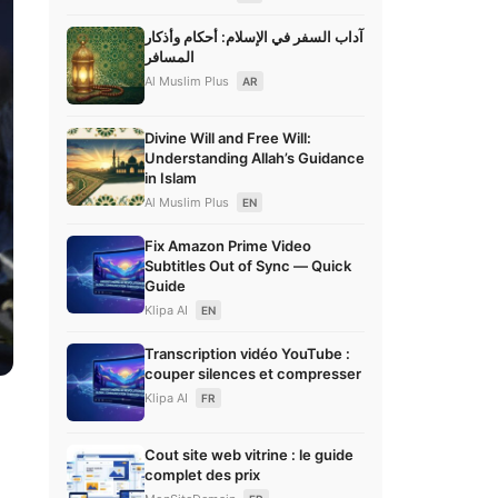
آداب السفر في الإسلام: أحكام وأذكار
المسافر
Al Muslim Plus
AR
Divine Will and Free Will:
Understanding Allah’s Guidance
in Islam
Al Muslim Plus
EN
Fix Amazon Prime Video
Subtitles Out of Sync — Quick
Guide
Klipa AI
EN
Transcription vidéo YouTube :
couper silences et compresser
Klipa AI
FR
s
Cout site web vitrine : le guide
complet des prix