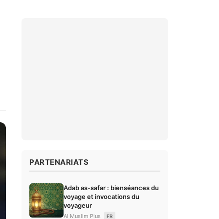
PARTENARIATS
Adab as-safar : bienséances du
voyage et invocations du
voyageur
Al Muslim Plus
FR