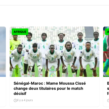
AFRIQUE
A
Sénégal-Maroc : Mame Moussa Cissé
change deux titulaires pour le match
décisif
Il y a 4 jours