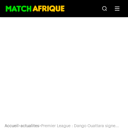
Accueil
>
actualites
>
Premier League : Dango Ouattara signe...