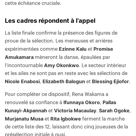
cette échéance cruciale.
Les cadres répondent à l’appel
La liste finale confirme la présence des figures de
proue de la sélection. Les meneuses et arrières
Ezinne Kalu
Promise
expérimentées comme
et
Amukamara
mèneront la danse, épaulées par
Amy Okonkwo
l’incontournable
. Le secteur intérieur
et les ailes ne sont pas en reste avec les sélections de
Nicole Enabosi
Elizabeth Balogun
Blessing Ejiofor
,
et
.
Pour compléter ce dispositif, Rena Wakama a
Ifunnaya Okoro
Pallas
renouvelé sa confiance à
,
Kunayi-Akpannah
Victoria Macaulay
Sarah Ogoke
et
.
,
Murjanatu Musa
Rita Igbokwe
et
ferment la marche
de cette liste des 12, laissant donc cinq joueuses de la
présélection initiale à quai.