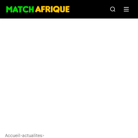
Accueil
>
actualites
>