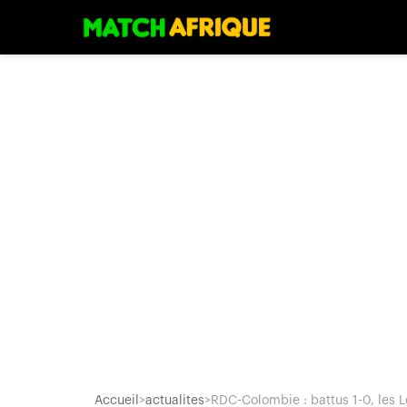
Accueil
>
actualites
>
RDC-Colombie : battus 1-0, les L