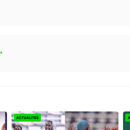
 →
ACTUALITES
A