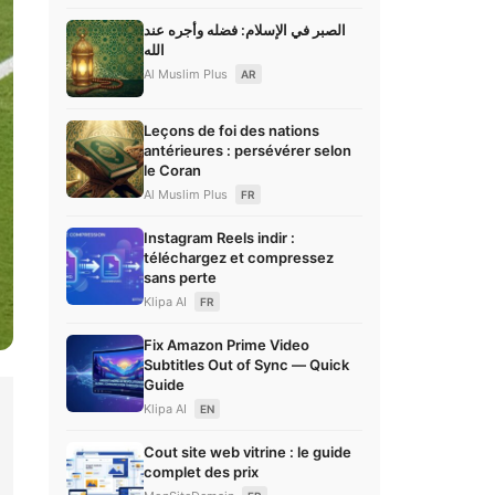
الصبر في الإسلام: فضله وأجره عند
الله
Al Muslim Plus
AR
Leçons de foi des nations
antérieures : persévérer selon
le Coran
Al Muslim Plus
FR
Instagram Reels indir :
téléchargez et compressez
sans perte
Klipa AI
FR
Fix Amazon Prime Video
Subtitles Out of Sync — Quick
Guide
Klipa AI
EN
Cout site web vitrine : le guide
complet des prix