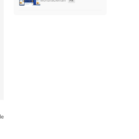
MonSiteDemain
FR
le