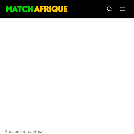
Accueil
>
actualites
>