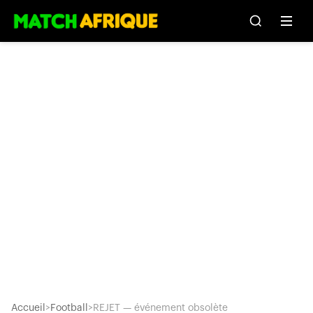
Accueil
>
Football
>
REJET — événement obsolète