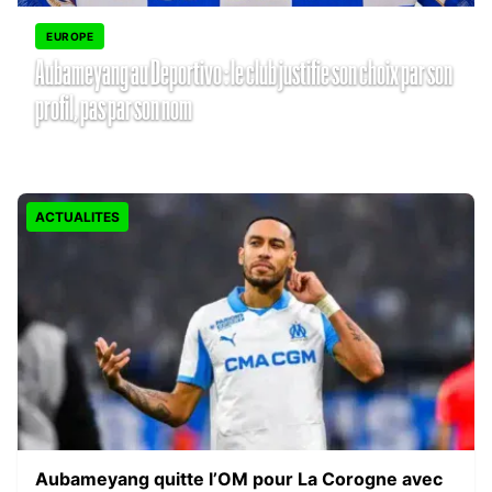
EUROPE
Aubameyang au Deportivo : le club justifie son choix par son
profil, pas par son nom
Marcel Dupuy
juillet 23, 2026
•
ACTUALITES
Aubameyang quitte l’OM pour La Corogne avec