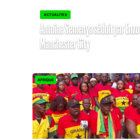
ACTUALITES
Antoine Semenyo séduit par Enzo M
Manchester City
Almamy BIAGUI
août 3, 2026
•
AFRIQUE