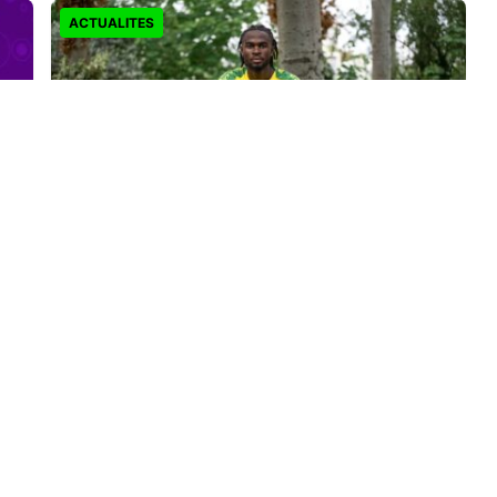
ACTUALITES
Darlin Yongwa signe à Norwich City : le
latéral camerounais s’engage jusqu’en
2030
Il y a 3 jours