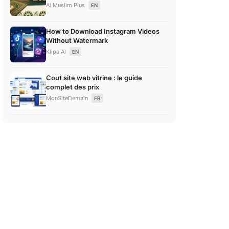
Al Muslim Plus
EN
How to Download Instagram Videos
Without Watermark
Klipa AI
EN
Cout site web vitrine : le guide
complet des prix
MonSiteDemain
FR