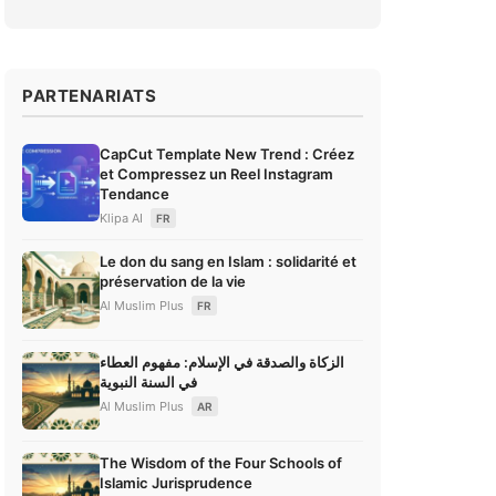
PARTENARIATS
CapCut Template New Trend : Créez
et Compressez un Reel Instagram
Tendance
Klipa AI
FR
Le don du sang en Islam : solidarité et
préservation de la vie
Al Muslim Plus
FR
الزكاة والصدقة في الإسلام: مفهوم العطاء
في السنة النبوية
Al Muslim Plus
AR
The Wisdom of the Four Schools of
Islamic Jurisprudence