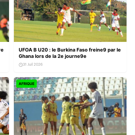
re
UFOA B U20 : le Burkina Faso freine9 par le
Ghana lors de la 2e journe9e
31 Juil 2026
AFRIQUE