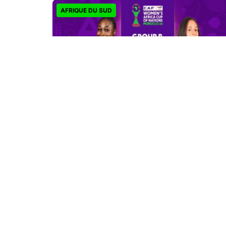
AFRIQUE DU SUD
CAN féminine 2026 : la Côte d’Ivoire finit
en tête, l’Afrique du Sud rejoint les quarts
Il y a 3 jours
ACTUALITES