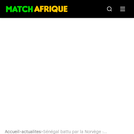
Accueil
>
actualites
>
Sénégal battu par la Norvège :...