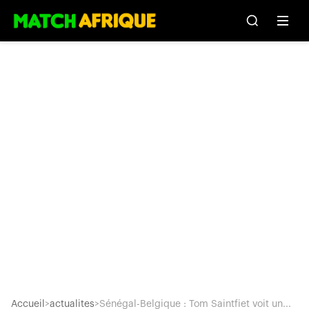
Accueil
>
actualites
>
Sénégal-Belgique : Tom Saintfiet voit un...