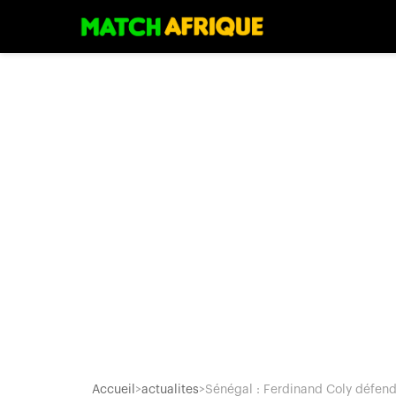
Accueil
>
actualites
>
Sénégal : Ferdinand Coly défend 