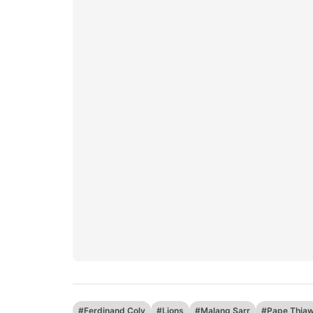
#Ferdinand Coly
#Lions
#Malang Sarr
#Pape Thia