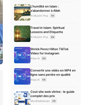
L’humilité en Islam :
s’abandonner à Allah
Al Muslim Plus
FR
Travel in Islam: Spiritual
Lessons and Etiquette
Al Muslim Plus
EN
Shrink Perez Hilton TikTok
Video for Instagram
Klipa AI
EN
Convertir une vidéo en MP4 en
ligne sans perdre en qualité
Klipa AI
FR
Cout site web vitrine : le guide
complet des prix
MonSiteDemain
FR