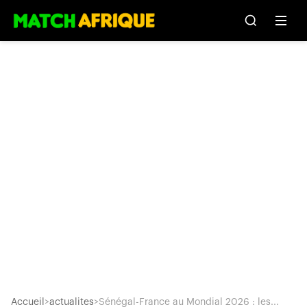
Accueil
>
actualites
>
Sénégal-France au Mondial 2026 : les...