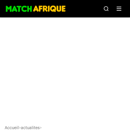
Accueil
>
actualites
>