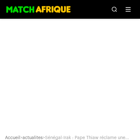
Accueil
>
actualites
>
Sénégal-Irak : Pape Thiaw réclame une...