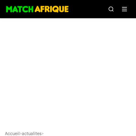
Accueil
>
actualites
>