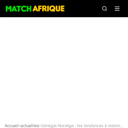
Accueil
>
actualites
>
Sénégal-Norvège : les tendances à retenir...