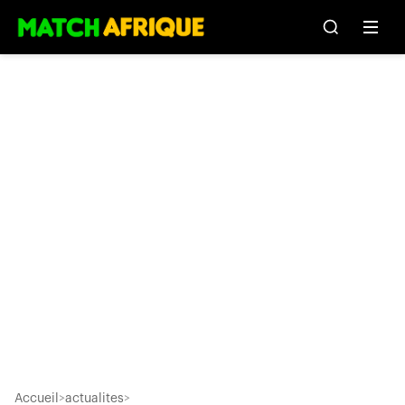
Accueil
>
actualites
>