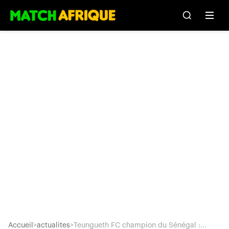
Accueil
>
actualites
>
Teungueth FC champion du Sénégal :...