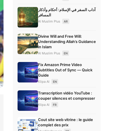
آداب السفر في الإسلام: أحكام وأذكار
المسافر
Al Muslim Plus
AR
Divine Will and Free Will:
Understanding Allah’s Guidance
in Islam
Al Muslim Plus
EN
Fix Amazon Prime Video
Subtitles Out of Sync — Quick
Guide
Klipa AI
EN
Transcription vidéo YouTube :
couper silences et compresser
Klipa AI
FR
Cout site web vitrine : le guide
complet des prix