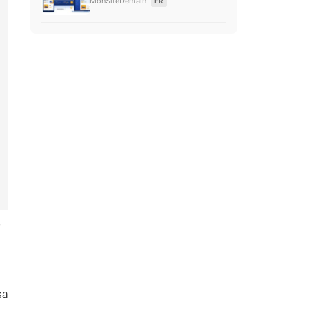
MonSiteDemain
FR
f
sa