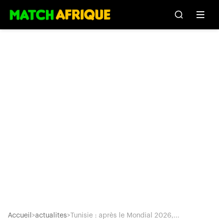
Accueil
>
actualites
>
Tunisie : après le Mondial 2026,...