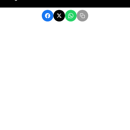
Catégories
Football
Sports
Une
Afrique
Europe
sport
Contact
contact@matchafrique.com
Formulaire de contact