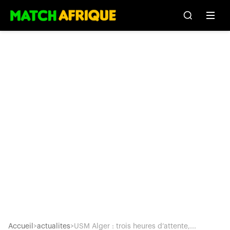
Accueil
>
actualites
>
USM Alger : trois heures d’attente,...