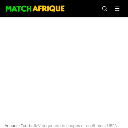
Accueil
>
Football
>
Vainqueurs de coupes et coefficient UEFA...