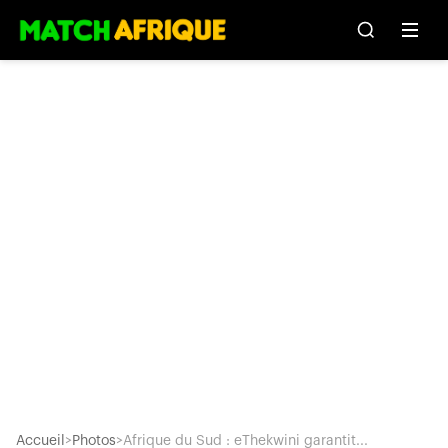
Accueil
>
Photos
>
Afrique du Sud : eThekwini garantit...