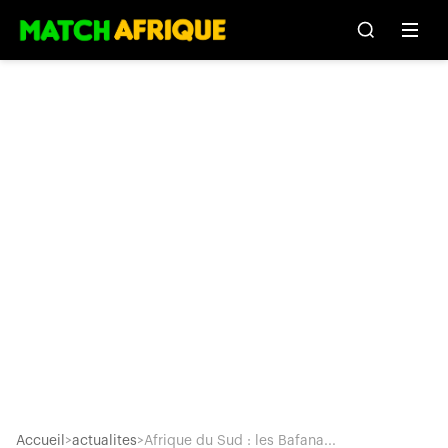
Accueil
>
actualites
>
Afrique du Sud : les Bafana...