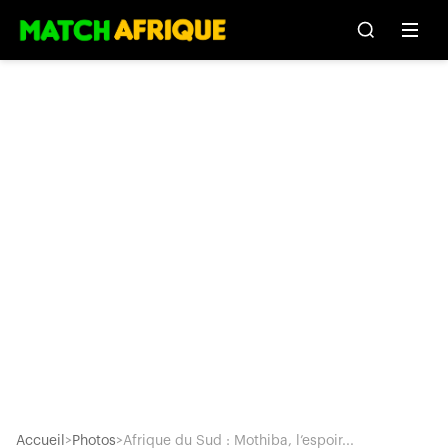
Accueil
>
Photos
>
Afrique du Sud : Mothiba, l’espoir...