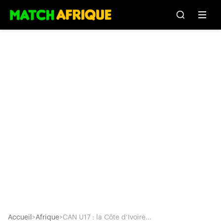
Accueil
>
Afrique
>
CAN U17 : la Côte d’Ivoire...