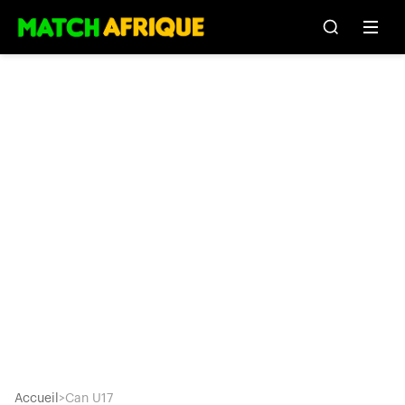
Accueil
>
Can U17