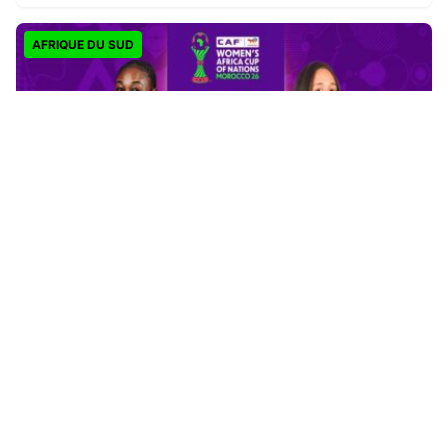
AFRIQUE DU SUD
CAN féminine 2026 : la Côte d’Ivoire finit en tête,
l’Afrique du Sud rejoint les quarts
Il y a 3 jours
ACTUALITES