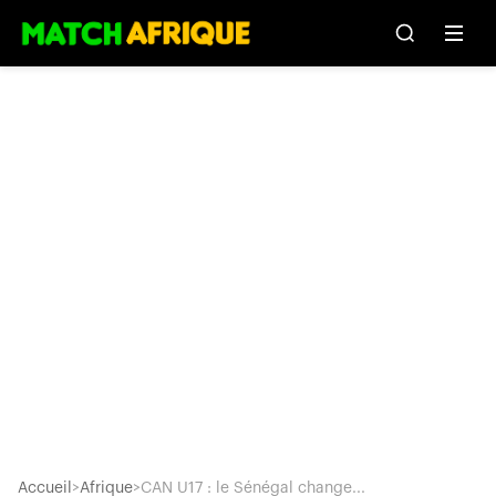
Accueil
>
Afrique
>
CAN U17 : le Sénégal change...