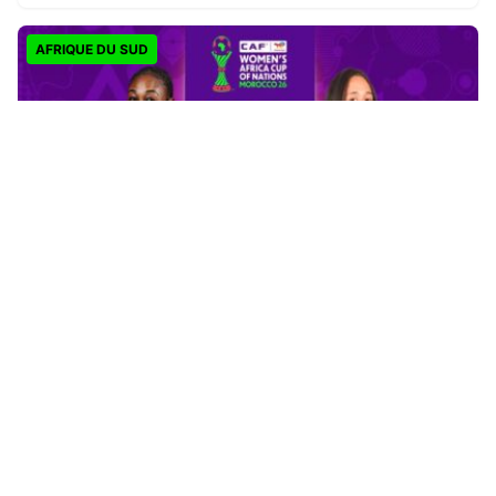
AFRIQUE DU SUD
CAN féminine 2026 : la Côte d’Ivoire finit en tête,
l’Afrique du Sud rejoint les quarts
Il y a 2 jours
ACTUALITES