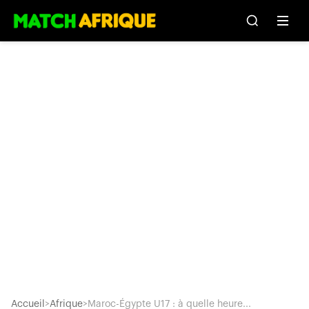
Accueil
>
Afrique
>
Maroc-Égypte U17 : à quelle heure...